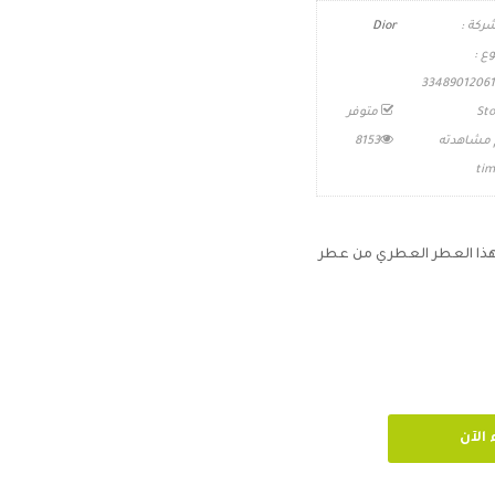
ركة :
Dior
وع :
33489012061
Sto
متوفر
 مشاهدته
8153
tim
ن هذا العطر العطري من عطر