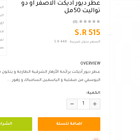
عطر ديور اديكت الاصفر او دو
الش
تواليت 50مل
الن
(0)
67
S.R 515
ck
تم
السعر بدون ضريبة :
S.R 448
es
OVERVIEW
عطر ديور أديكت برائحة الأزهار الشرقية الطازجة و يتكو
اليوسفي من صقلية و الياسمين السامباك و زهور ...
الكمية: