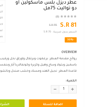
عطر ديزل بلس ماسكولين او
الش
دو تواليت 75مل
الن
(0)
01
S.R 81
ck
S.R 115
تم
السعر بدون ضريبة :
S.R 70
es
-30%
OVERVIEW
روائح مقدمة العطر: برغموت وبرتقال واوراق نخل ورقي
ياسمين وبتولا وساج وهيل وكزبرة وكونفالاريا أيار وبنفس
قاعدة العطر: نجيل الهند ومسك وخشب صندل وباتشولي 
الكمية: