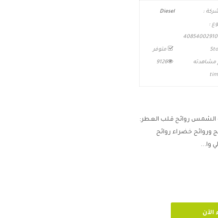
ركة :
Diesel
وع :
40854002910
Sto
متوفر
 مشاهدته
9126
tim
ب الشمس روائح قلب العطر:
ج وروائح خضراء روائح
وا...