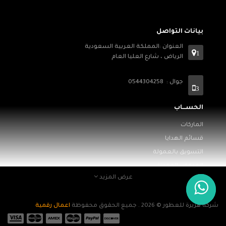
بيانات التواصل
العنوان :المملكة العربية السعودية
1
الرياض ، شارع العليا العام
جوال : 0544304258
3
الحســـاب
الماركات
قسائم الهدايا
التسويق بالعمولة
العروض المميزة
عرض المزيد
معلومـــات
من نحن
شركة هريرة للعطور © 2026 . جميع الحقوق محفوظة
اعمال رقمية
الأسئلة الشائعة
الخدمات والضمان