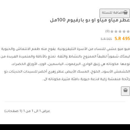
اضافة للسلة
عطر مياو مياو او دو بارفيوم 100مل
(0)
S.R 495
S.R 565
ميو ميو عشبي للنساء من الأسرة التليفزيونية. يفوح منه طعم الانتعاش والحيوية
ليمدّك شعوراً لطيفاً الممزوج بالنشاط والثقة. تمتع بالأناقة والمتمردة الفريدة من
نوعها. مكوناته هي زنبق الوادي، البرغموت، الياسمين، الورد، الأوراق الخضراء،
الكشمش الأسود، الخوخ، المسك الأبيض.عطر زهري أخضر للسيدات الحديثات.ذو
رائحة منعشة زكية لاذعة حيوية دافئة مثيرة.مكوناته ال..
عرض 1 الى 1 من 1 (1 صفحات)