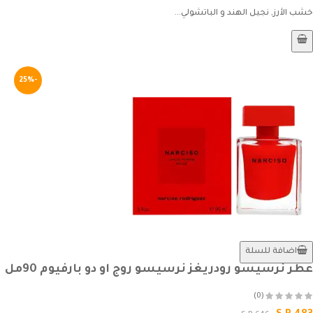
خشب الأرز, نجيل الهند و الباتشولي...
-25%
اضافة للسلة
عطر نرسيسو رودريغز نرسيسو روج او دو بارفيوم 90مل
(0)