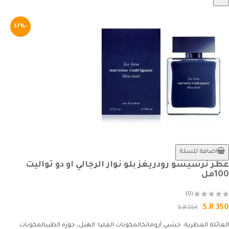
-37%
اضافة للسلة
عطر نرسيسو رودريغز بلو نوار الرجالي او دو تواليت
100مل
(0)
S.R 350
S.R 554
العائلة العطرية: خشبي أروماتكالمكونات العليا: الهيل، جوزة الطيبالمكونات