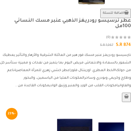
اضافة للسلة
عطر نرسيسو رودريغز الذهبي عنبر مسك النسائي
100مل
(0)
S.R 874
S.R 1,067
نارسيسو رودريغز عنبر مسك فور هير من العائلة الشرقية والأزهار والتأثير يعطيك
الشعور بالسعادة والانتعاش مريض اليوم بما يتميز من نفحات و مميزة ستأسر كل
من حولك!الخط العطري: اورينتال فلوراعطر خشبي زهري للمرأة المعاصرةناعم
وطازج وكريمي وبودري وساحرالمكونات العليا من الياسمين، والبخور
والفاوانيامكونات القلب من الورد والعنبر وزنبق الواديمكونات القاعدة من ..
-23%