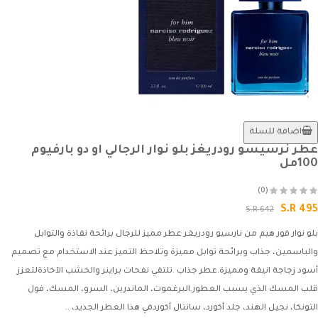
اضافة للسلة
عطر نرسيسو رودريغز بلو نوار الرجالي او دو بارفيوم
100مل
(0)
S.R 495
S.R 642
بلو نوار فور هيم من نارسيو رودريغر عطر مميز للرجال برائحة نفاذة والتوابل
والباسمين، جذاب وبرائحة توابل مميزة وتلاحظ التميز عند الاستخدام مع تصميم
أسود زجاجة انيقة ومميزة.عطر جذاب .تلتقي نفحات براينر والخشب الآخاذةلتعزز
قلب المسك الذي يسبب العطور.البرغموت، الماندرين، السرو، المسك، فول
التونكا، نجيل الهند، جلد أكورد، سانتال أكوردفي هذا العطر الجديد، ..