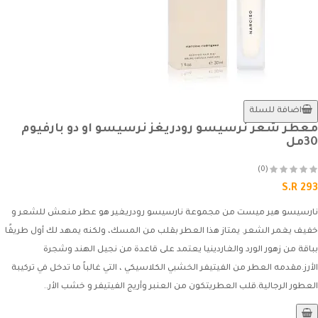
اضافة للسلة
معطر شعر نرسيسو رودريغز نرسيسو او دو بارفيوم
30مل
(0)
S.R 293
نارسيسو هير ميست من مجموعة نارسيسو رودريغير هو عطر منعش للشعر و
خفيف يغمر الشعر. يمتاز هذا العطر بقلب من المسك، ولكنه يمهد لك أول طريقًا
بباقة من زهور الورد والغاردينيا يعتمد على قاعدة من نجيل الهند وشجرة
الأرز.مقدمه العطر من الفيتيفر الخشبي الكلاسيكي ، التي غالباً ما تدخل في تركيبة
العطور الرجالية.قلب العطريتكون من العنبر وأريج الفيتيفر و خشب الأر..