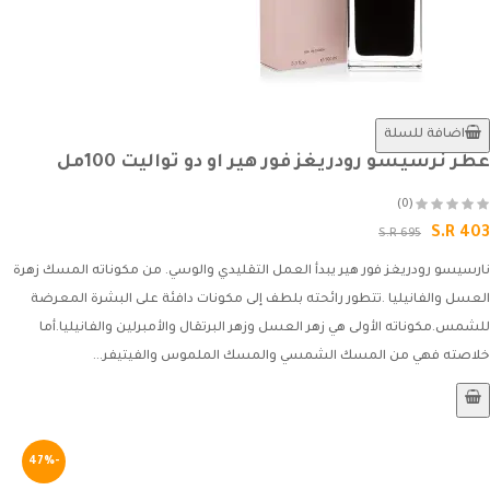
اضافة للسلة
عطر نرسيسو رودريغز فور هير او دو تواليت 100مل
(0)
S.R 403
S.R 695
نارسيسو رودريغز فور هير يبدأ العمل التقليدي والوسي. من مكوناته المسك زهرة
العسل والفانيليا .تتطور رائحته بلطف إلى مكونات دافئة على البشرة المعرضة
للشمس.مكوناته الأولى هي زهر العسل وزهر البرتقال والأمبرلين والفانيليا.أما
خلاصته فهي من المسك الشمسي والمسك الملموس والفيتيفر...
-47%