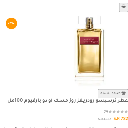
-27%
اضافة للسلة
عطر نرسيسو رودريغز روز مسك او دو بارفيوم 100مل
(0)
S.R 782
S.R 1,067