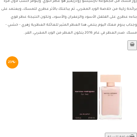
روز مسك من مجموعة نارسيسو رودريغيز هو عطر أنثوي. ويتوفر خشب لأول مرة
برائحة زكية من خلاصة الورد المغربي، ثم يباغتك بالأثر عطري للمسك، ويعتمد على
بناءه عطري على الفلفل الأسود والزعفران والأسود، وتكون النتيجة عطر قوي
وجذاب يدوم معك اليوم.ينتمي هذا العطر المثير للعائلة العطرية زهري - خشبي -
مسك. صدر العطر في عام 2016.يتكون العطر من الورد المغربي, القر..
-23%