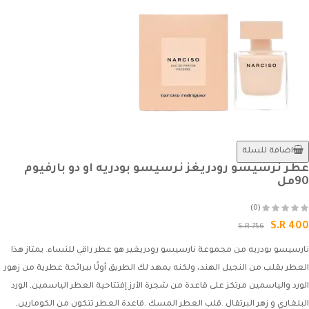
اضافة للسلة
عطر نرسيسو رودريغز نرسيسو بودريه او دو بارفيوم
90مل
(0)
S.R 400
S.R 756
نارسيسو بودريه من مجموعة نارسيسو رودريغير هو عطر راقي للنساء. يمتاز هذا
العطر بقلب من النجيل الهند، ولكنه يمهد لك الطريق أولًا ببرائحة عطرية من زهور
الورد والياسمين مرتكز على قاعدة من شجرة الأرز.إفتتاحية العطر الياسمين, الورد
البلغاري و زهر البرتقال .قلب العطر المسك .قاعدة العطر تتكون من الكومارين,