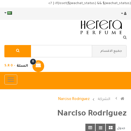
if(isset($jwachat_status) && $jwachat_status) { ?>
0
السلة
- S.R 0
الشركة
Narciso Rodriguez
Narciso Rodriguez
جدول