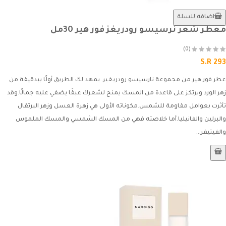
اضافة للسلة
معطر شعر نرسيسو رودريغز فور هير 30مل
(0)
S.R 293
عطر فور هير من مجموعة نارسيسو رودريغير. يمهد لك الطريق أولًا ببدقيقة من
زهر الورد ويرتكز على قاعدة من المسك يمنح لشعرك عبقًا يضفي عليه جمالًا.وقد
تأثرت بعوامل مقاومة للشمس.مكوناته الأولى هي زهرة العسل وزهر البرتقال
والبرلين والفانيليا.أما خلاصته فهي من المسك الشمسي والمسك الملموس
والفيتيفر...