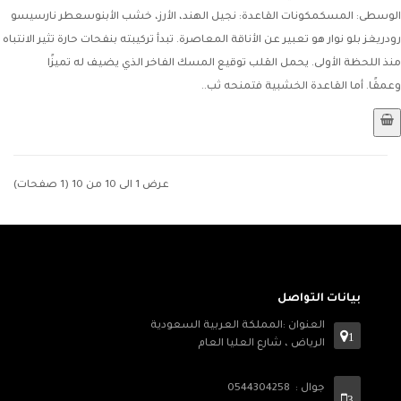
الوسطى: المسكمكونات القاعدة: نجيل الهند، الأرز، خشب الأبنوسعطر نارسيسو
رودريغز بلو نوار هو تعبير عن الأناقة المعاصرة. تبدأ تركيبته بنفحات حارة تثير الانتباه
منذ اللحظة الأولى. يحمل القلب توقيع المسك الفاخر الذي يضيف له تميزًا
وعمقًا. أما القاعدة الخشبية فتمنحه ثب..
عرض 1 الى 10 من 10 (1 صفحات)
بيانات التواصل
العنوان :المملكة العربية السعودية
1
الرياض ، شارع العليا العام
جوال : 0544304258
3