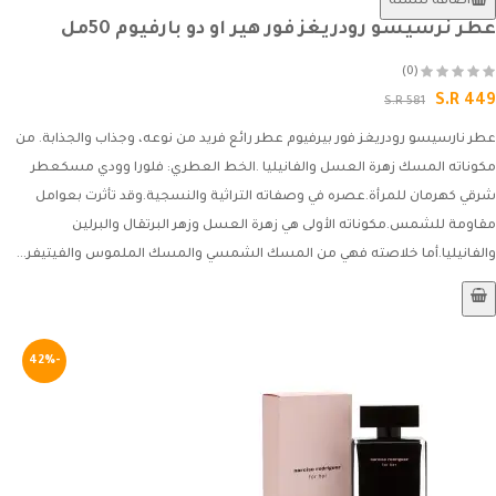
اضافة للسلة
عطر نرسيسو رودريغز فور هير او دو بارفيوم 50مل
(0)
S.R 449
S.R 581
عطر نارسيسو رودريغز فور بيرفيوم عطر رائع فريد من نوعه، وجذاب والجذابة. من
مكوناته المسك زهرة العسل والفانيليا .الخط العطري: فلورا وودي مسكعطر
شرقي كهرمان للمرأة.عصره في وصفاته التراثية والنسجية.وقد تأثرت بعوامل
مقاومة للشمس.مكوناته الأولى هي زهرة العسل وزهر البرتقال والبرلين
والفانيليا.أما خلاصته فهي من المسك الشمسي والمسك الملموس والفيتيفر...
-42%