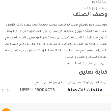
الماركة
ديور
التركيز
أو دو تواليت
وصف الصنف
ديور مس ديور بلومنج بوكيه تم تركيب مزيجه كحياكة ثوب مطرز بآلاف الأزهار و
تجسد هذه الرائحة روح و عاطفة "كريستيان ديور" الأسطورية في عالم الأزهار
فمزيج هذه الرائحة الجميلة يتكون من مستخلص اليوسفي و العود الفاخر مع
لمسات رائعة من المسك الأبيض اما سر هذه الرائحة فهي في مزج مستخلص
الأزهار الدمشقية مع مستخلصات الفاكهة الطازجة لإظهار جوهر هذه الرائحة
الفاخرة لساحر و جميل و جذاب .
لا يوجد أي تعليقات لهذا المنتج.
كتابة تعليق
الرجاء
الدخول
أو
التسجيل
لكي تتمكن من تقييم المنتج
منتجات ذات صلة
UPSELL PRODUCTS