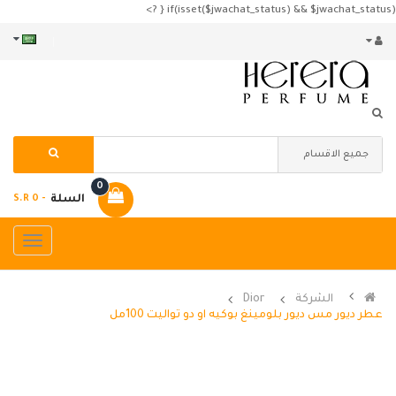
if(isset($jwachat_status) && $jwachat_status) { ?>
0
السلة
- S.R 0
الشركة
Dior
عطر ديور مس ديور بلومينغ بوكيه او دو تواليت 100مل