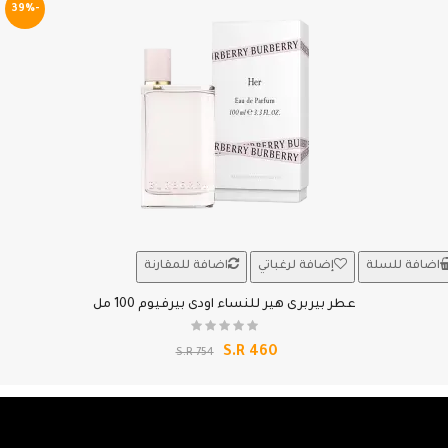
-39%
اضافة للسلة
إضافة لرغباتي
اضافة للمقارنة
عطر بيربرى هير للنساء اودى بيرفيوم 100 مل
S.R 460
S.R 754
-20%