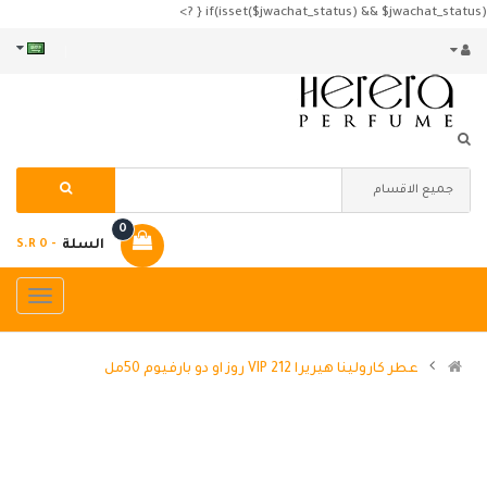
if(isset($jwachat_status) && $jwachat_status) { ?>
0
السلة
- S.R 0
عطر كارولينا هيريرا 212 VIP روز او دو بارفيوم 50مل