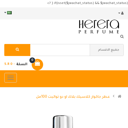
if(isset($jwachat_status) && $jwachat_status) { ?>
0
السلة
- S.R 0
عطر جاكوار كلاسيك بلاك او دو تواليت 100مل