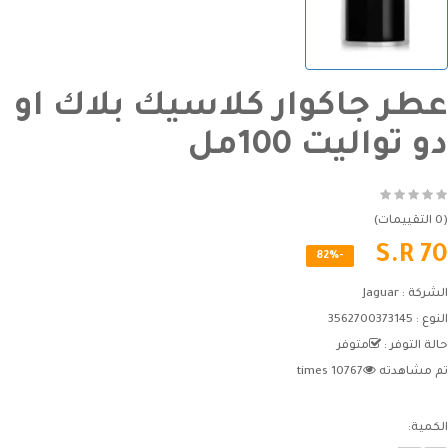
عطر جاكوار كلاسيك بلاك او
دو تواليت 100مل
(0 التقييمات)
S.R 70
-82%
الشركة :
Jaguar
النوع :
3562700373145
حالة التوفر :
متوفر
تم مشاهدته
10767 times
الكمية: