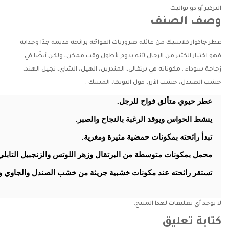
التركيز
أو دو تواليت
وصف الصنف
عطر جاكوار كلاسيك من عائلة ضروريات الفواحّة برائحة قديمة جدًا وجذابة
فهو اختيار الكثير من الرجال لأنه يدوم لأطول وقت ممكن، ولكن أيضًا في
زجاجة سوداء .
مكوناته هي برتقالي، المندرين، الهيل، الشاي، نجيل الهند،
خشب الصندل، خشب الأرز، فول التونكا، المسك .
عطر حيوي متألق فواح للرجل.
ينشط الحواس ويوقد الرغبة بالنجاح والصبر.
تبدأ رائحته بمكونات حمضية مثيرة ومغرية.
محمل بمكونات متوسطة من البرتقال وزهر اللوتس والزنجبيل التابلي
تستقر رائحته عند مكونات خشبية جريئة من خشب الصندل والجاوي و
لا يوجد أي تعليقات لهذا المنتج.
كتابة تعليق