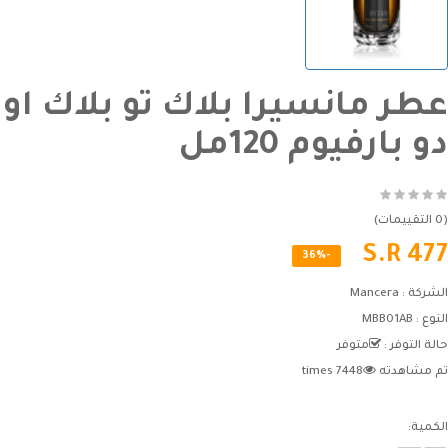
عطر مانسيرا بلاك تو بلاك او
دو بارفيوم 120مل
(0 التقييمات)
S.R 477
-36%
الشركة :
Mancera
النوع :
MBB01AB
حالة التوفر :
متوفر
تم مشاهدته
7448 times
الكمية: