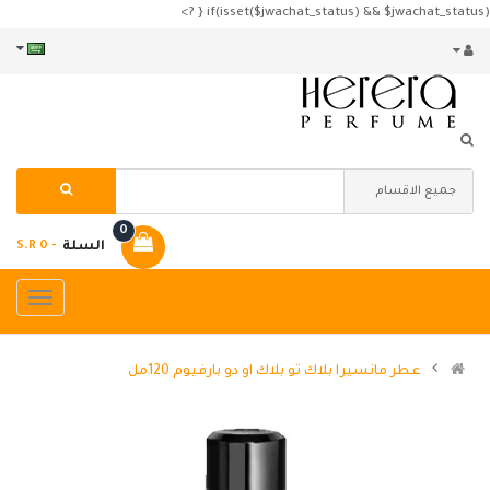
if(isset($jwachat_status) && $jwachat_status) { ?>
0
السلة
- S.R 0
عطر مانسيرا بلاك تو بلاك او دو بارفيوم 120مل