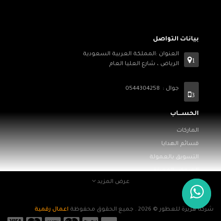
بيانات التواصل
العنوان :المملكة العربية السعودية
1
الرياض ، شارع العليا العام
جوال : 0544304258
3
الحســـاب
الماركات
قسائم الهدايا
التسويق بالعمولة
العروض المميزة
عرض المزيد
معلومـــات
من نحن
شركة هريرة للعطور © 2026 . جميع الحقوق محفوظة
اعمال رقمية
الأسئلة الشائعة