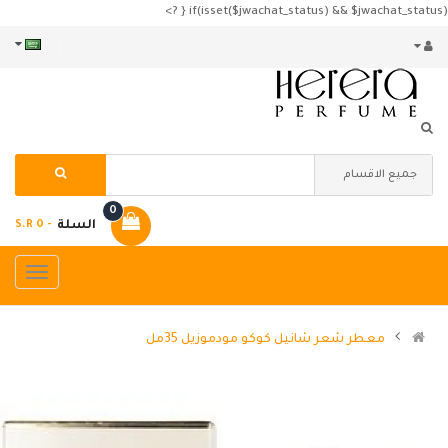
if(isset($jwachat_status) && $jwachat_status) { ?>
0
السلة
- S.R 0
معطر شعر شانيل كوكو مودموزيل 35مل