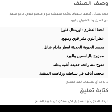
وصف الصنف
عطر نسائي، يُنظّف شعرك برائحة منعشة تدوم مبضع اليوم، مزيج مذهل
من العرق والباتشولي والورد.
لخط العطري: اورينتال فلورا
عطر أنثوي مثير قوي ومبهج.
يجسد الحيوية الحديثة لعطر مادام شانِل.
ممزوج بالياسمين والورد.
تفوح منه رائحة خفيفة أشبه ببتلة.
تتجسد أناقته في بساطته ورفاهيته المتقنة.
لا يوجد أي تعليقات لهذا المنتج.
كتابة تعليق
الرجاء
الدخول
أو
التسجيل
لكي تتمكن من تقييم المنتج