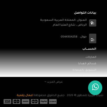
بيانات التواصل
العنوان :المملكة العربية السعودية
1
الرياض ، شارع العليا العام
جوال : 0544304258
3
الحســـاب
الماركات
قسائم الهدايا
التسويق بالعمولة
العروض المميزة
عرض المزيد
معلومـــات
من نحن
شركة هريرة للعطور © 2026 . جميع الحقوق محفوظة
اعمال رقمية
الأسئلة الشائعة
الخدمات والضمان