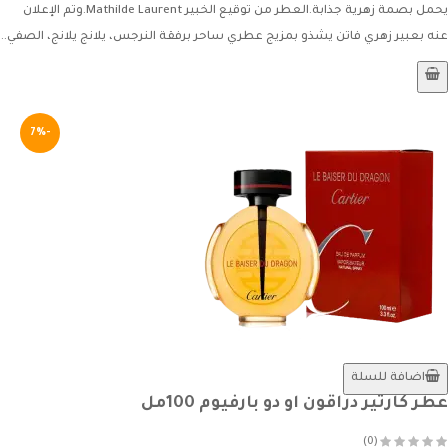
يحمل بصمة زهرية جذابة.العطر من توقيع الخبير Mathilde Laurent.وتم الإعلان
عنه بعبير زهري فاتن يشذو بمزيج عطري ساحر برفقة النرجس، يلانج يلانج، الصفي..
-7%
اضافة للسلة
عطر كارتير دراقون او دو بارفيوم 100مل
(0)