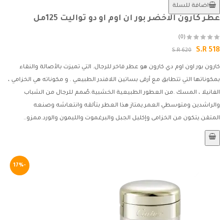
اضافة للسلة
عطر كارون الاخضر بور ان اوم او دو تواليت 125مل
(0)
S.R 518
S.R 620
كارون بور اون اوم دي كارون هو عطر فاخر للرجال. التي تميزت بالأصالة والنقاء
بمكوناتها التي تتطابق مع أرقى بساتين اللافندر الطبيعي . و مكوناته هي الخزامي ،
الفانيلا ، المسك .من العطور الطبيعية الخشبية.صُمم للرجال من الشباب
والراشدين ومتوسطي العمر.يمتاز هذا العطر بتألقه وانتعاشه وصنعه
المتقن.يتكون من الخزامى وإكليل الجبل والبرغموت والليمون والورد.ممزو..
-17%