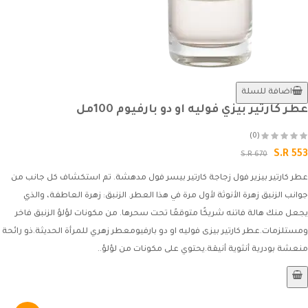
اضافة للسلة
عطر كارتير بيزي فوليه او دو بارفيوم 100مل
(0)
S.R 553
S.R 670
عطر كارتير بيزير فول زجاجة كارتير بيسر فول مدهشة. تم استكشاف كل جانب من
جوانب الزنبق زهرة الأنوثة لأول مرة في هذا العطر. الزنبق: زهرة العاطفة، والذي
يجعل منك هالة فاتنه شريكًا متوقعًا تحت سحرها. من مكونات لؤلؤ الزنبق فاخر
ومستلزمات.عطر كارتير بيزى فوليه او دو بارفيومعطر زهري للمرأة الحديثة.ذو رائحة
منعشة بودرية أنثوية أنيقة.يحتوي على مكونات من لؤلؤ..