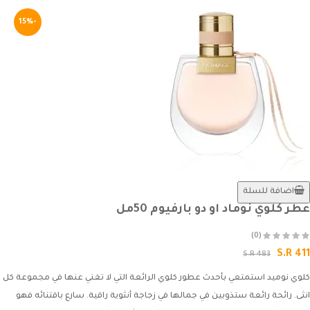
-15%
اضافة للسلة
عطر كلوي نوماد او دو بارفيوم 50مل
(0)
S.R 411
S.R 483
كلوي نوميد استمتعي بأحدث عطور كلوي الرائعة التي لا تغني عنها في مجموعة كل
انثى. رائحة رائعة ستذوبين في جمالها في زجاجة أنثوية راقية. سارع باقتنائه فهو