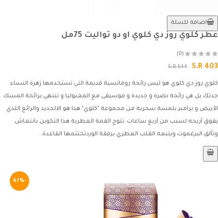
اضافة للسلة
عطر كلوي روز دي كلوي او دو تواليت 75مل
(0)
S.R 403
S.R 544
كلوي روز دي كلوي هو ليس رائحة رومانسية قديمة التي تستخدمها زهرة النساء
جدتك بل هي رائحة نضرة و جديدة و موسيقى مع المغنوليا و تنتهي برائحة المسك
الأبيض و برامبر بلمسة سحرية من مجموعة "كلوي" هذا هو الالجديد والرائع اللذي
يفوق أريجه لسبب من أربع ساعات .تتوج القمة العطرية هذا التكوين بانتعاش
وتألق البرغموت ويتبعه القلب العطري برفقة الوردتختتمها القاعدة..
-47%