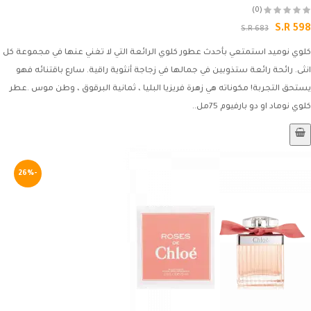
(0)
S.R 598
S.R 683
كلوي نوميد استمتعي بأحدث عطور كلوي الرائعة التي لا تغني عنها في مجموعة كل
انثى. رائحة رائعة ستذوبين في جمالها في زجاجة أنثوية راقية. سارع باقتنائه فهو
يستحق التجربة! مكوناته هي زهرة فريزيا البليا ، ثمانية البرقوق ، وطن موس .عطر
كلوي نوماد او دو بارفيوم 75مل..
-26%