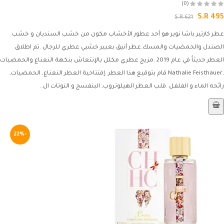
(0)
S.R 495
S.R 621
عطر كارتير باشا نوير هو أحد عطور الأخشاب مكون من خشب السنديان و خشب
الصندل والحمضيات والمسك.عطر أنيق بعبير خشبي عطري للرجال .تم اطلاق
العطر حديثاً في عام 2019 .مزيج عطري مكلل بالإنتعاش بنكهة النعناع والحمضيات
.Nathalie Feisthauer قام بتوقيع هذا العطر .إفتتاحية العطر النعناع, الحمضيات,
رائحه الماء و الفلفل .قلب العطر الهيلوتروب, البنفسج و النوتات ال..
-22%