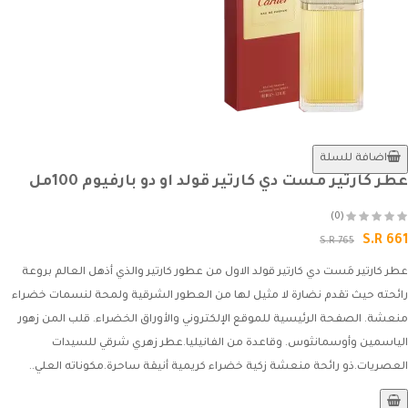
اضافة للسلة
عطر كارتير مست دي كارتير قولد او دو بارفيوم 100مل
(0)
S.R 661
S.R 765
عطر كارتير مَست دي كارتير قولد الاول من عطور كارتير والذي أذهل العالم بروعة
رائحته حيث تقدم نضارة لا مثيل لها من العطور الشرقية ولمحة لنسمات خضراء
منعشة. الصفحة الرئيسية للموقع الإلكتروني والأوراق الخضراء. قلب المن زهور
الياسمين وأوسمانثوس. وقاعدة من الفانيليا.عطر زهري شرقي للسيدات
العصريات.ذو رائحة منعشة زكية خضراء كريمية أنيقة ساحرة.مكوناته العلي..