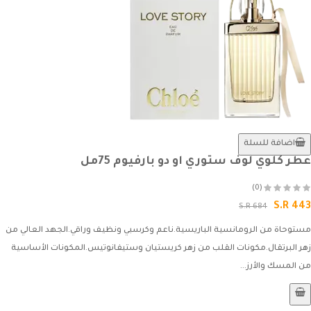
اضافة للسلة
عطر كلوي لوف ستوري او دو بارفيوم 75مل
(0)
S.R 443
S.R 684
مستوحاة من الرومانسية الباريسية.ناعم وكرسبي ونظيف وراقي.الجهد العالي من
زهر البرتقال.مكونات القلب من زهر كريستيان وستيفانوتيس.المكونات الأساسية
من المسك والأرز...