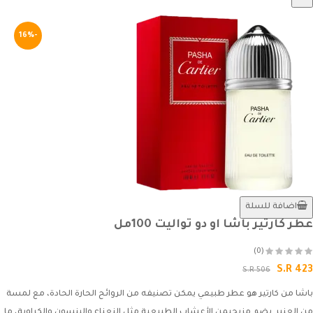
-16%
اضافة للسلة
عطر كارتير باشا او دو تواليت 100مل
(0)
S.R 423
S.R 506
باشا من كارتير هو عطر طبيعي يمكن تصنيفه من الروائح الحارة الحادة، مع لمسة
من العنبر. يضم مزيجيمن الأعشاب الطبيعية مثل النعناع والينسون والكراوية، ما