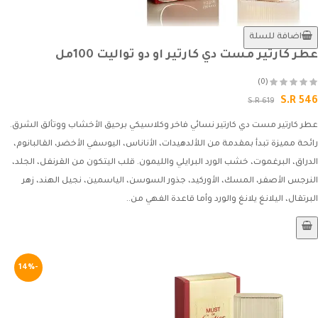
اضافة للسلة
عطر كارتير مست دي كارتير او دو تواليت 100مل
(0)
S.R 546
S.R 619
عطر كارتير مست دي كارتير نسائي فاخر وكلاسيكي برحيق الأخشاب ووتألق الشرق.
رائحة مميزة تبدأ بمقدمة من اللألدهيدات، الأناناس، اليوسفي الأخضر، القالبانوم،
الدراق، البرغموت، خشب الورد البرايلي والليمون. قلب اليتكون من القرنفل، الجلد،
النرجس الأصفر، المسك، الأوركيد، جذور السوسن، الياسمين، نجيل الهند، زهر
البرتقال، اليلانغ يلانغ والورد وأما قاعدة الفهي من..
-14%