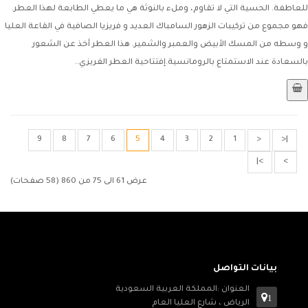
للعاطفة. الحسية التي لا تقاوم، وملء بالنوثة هي ما يعطي الطابعة لهذا العطر.
فهو مجموع من تركيبات الزهور السامباك العديد و فريزيا الصافية في القاعة العليا
و وسطه من المسك الأبيض والعمبر والشمير. هذا العطر أخذ عن الشعور
بالسعادة عند الاستمتاع بالرومانسية.إفتتاحية العطر الفريزي..
9
8
7
6
5
4
3
2
1
<
|<
>|
>
عرض 61 الى 75 من 860 (58 صفحات)
بيانات التواصل
العنوان :المملكة العربية السعودية
1
الرياض ، شارع العليا العام