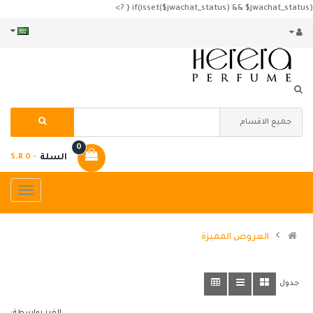
if(isset($jwachat_status) && $jwachat_status) { ?>
0
السلة
- S.R 0
العروض المميزة
جدول