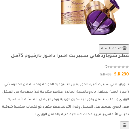
اضافة للسلة
عطر شوبارد هابي سبيريت اميرا دامور بارفيوم 75مل
(0)
S.R 230
S.R 435
شوبارد هابي سبيرت أميرة دامور بعبير الشيوعية الفواحة ولمسة من الحلاوة تأتي
(أميرة الحب) ليحتفل بالرومانسية الخالدة. عناصر متنوعة تبدأ بمقدمة من الفلفل
الوردي و القلب تشمل زهور الياسمين الوردية وزهر البرتقال. المسألة الأساسية
فهي تحوي نعمها على العسل وفول التونكا.عطر متفرد ذو نغمات خشبية شرقية
تحبس الأنفاس،يتميز بنفحات افتتاحية غنية بالفلفل الوردي ا..