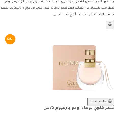
يستحق التجربة! مكوناته هي زهرة فريزيا البليا ، ثمانية البرقوق ، وطن موس .وهو
عطر مثير للنساء من العائلة القبرصية الزهرية.صدر حديثاً في عام 2018.يتألق العطر
برفقة باقة مثيرة وجذابة تبدأ مع ميرابيليس، ..
-12%
اضافة للسلة
عطر كلوي نوماد او دو بارفيوم 75مل