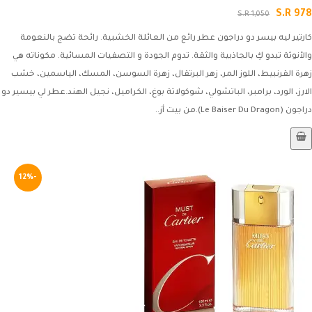
S.R 978
S.R 1,050
كارتير ليه بيسر دو دراجون عطر رائع من العائلة الخشبية. رائحة تضج بالنعومة
والأنوثة تبدو كِ بالجاذبية والثقة. تدوم الجودة و التصفيات المسائية. مكوناته هي
زهرة القرنبيط، اللوز المر، زهر البرتقال، زهرة السوسن، المسك، الياسمين، خشب
الارز، الورد، برامبر، الباتشولي، شوكولاتة بوغ، الكراميل، نجيل الهند.عطر لي بيسير دو
دراجون (Le Baiser Du Dragon).من بيت أز..
-12%