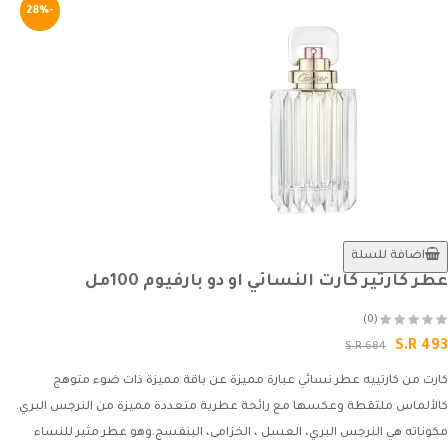
-28%
اضافة للسلة
عطر كارتير كارت النسائي او دو بارفيوم 100مل
(0)
S.R 493
S.R 684
كارت من كارتييه عطر نسائي عبارة مميزة عن باقة مميزة ذات ضوء متوهج
كالألماس ملتقطة وعكسها مع رائحة عطرية متعددة مميزة من النرجس البري.
مكوناته هي النرجس البري، العسل ، الخزامى، البنفسج.وهو عطر مثير للنساء