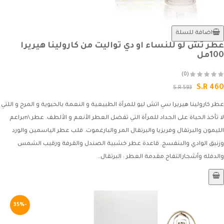
اضافة للسلة
عطر تش لو للنساء او دي تواليت من كارولينا هيريرا
100مل
(0)
S.R 460
S.R 593
عطر كارولينا هيريرا سي اتش ليو للمرأة الطبيعية و النعمة بالحيوية و المرح و اللتي
لا تأخذ الحياة على الجداد للمرأة التي تفضل العطر الأنعم و الألطف. عطر \nبراعم
الليمون والبرتقال وفريزيا والبرتقال المر والبارغموت. قلب عطر الياسمين والورد
وزنبق الوادي والبنفسج. قاعدة عطر خشبية الصندل والقرفة ورقيب الشمس
والدفله وأشجارالتفاح.مقدمة العطر : البرتقال..
-35%