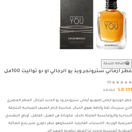
اضافة للسلة
عطر ارماني سترونجر ويذ يو الرجالي او دو تواليت 100مل
(0)
S.R 391
S.R 564
عطر جورجيو ارماني إمبوريو أرماني سترونجر وذ يو الجديد للرجال. العطر العصري
الذي سيزيدك ثقة وأناقة تفوق الخيال. مناسبة لأيام الصيف الصباحية الشارقة
الساحرة والرومانسية المليئة بالدفْ. مكوناته هي الهيل، الفلفل، أوراق البنفسج،
المريمية الوردية، الكستناء، الفانيليا، المسكوهو عطر ذكوري مثير يتبع للعائلة
العطرية العشبية.ويخرج لنا العطر بتكوينه المميز الذ..