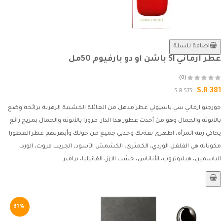
اضافة للسلة
عطر ارماني Si باشن او دو بارفيوم 50مل
(0)
S.R 381
S.R 575
جورجيو ارماني سي باسيوني عطر مذهل من العائلة الخشبية الزهرية برائحة وضع
بالأنوثة والجمال وهو من أحدث عطور هذا الدار. مرورا بالأنوثة والجمال بمزيج رائع
يحاكي رقة المرأة، اظهري ثقةتك وجذبي جميع من حولك وأبهريهم عطر العطور!
مكوناته هي الفلفل الوردي، الكمثرى، الكشمش الأسود، الجريب فروت، الورد،
الياسمين، هيليوتروب، الأناناس، خشب الارز، الفانيليا، برامبر..
-31%