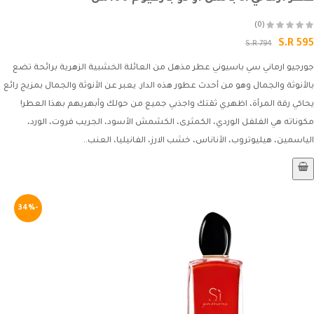
(0)
S.R 595
S.R 794
جورجيو ارماني سي باسيوني عطر مذهل من العائلة الخشبية الزهرية برائحة تضع
بالأنوثة والجمال وهو من أحدث عطور هذه الدار. يعبر عن الأنوثة والجمال بمزيج رائع
يحاكي رقة المرأة، اظهري ثقتك واجذبي جميع من حولك وأبهريهم بهذا العطر!
مكوناته هي الفلفل الوردي، الكمثرى، الكشمش الأسود، الجريب فروت، الورد،
الياسمين، هيليوتروب، الأناناس، خشب الارز، الفانيليا، العنب..
-34%