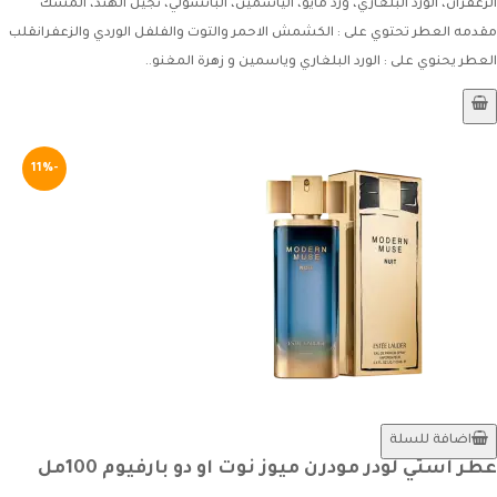
الزعفران، الورد البلغاري، ورد مايو، الياسمين، الباتشولي، نجيل الهند، المسك
مقدمه العطر تحتوي على : الكشمش الاحمر والتوت والفلفل الوردي والزعفرانقلب
العطر يحنوي على : الورد البلغاري وياسمين و زهرة المغنو..
-11%
اضافة للسلة
عطر استي لودر مودرن ميوز نوت او دو بارفيوم 100مل