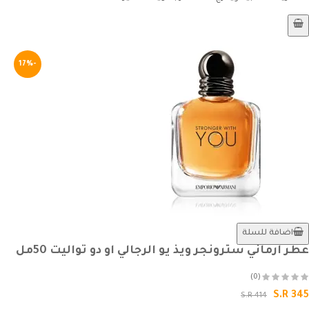
-17%
اضافة للسلة
عطر ارماني سترونجر ويذ يو الرجالي او دو تواليت 50مل
(0)
S.R 345
S.R 414