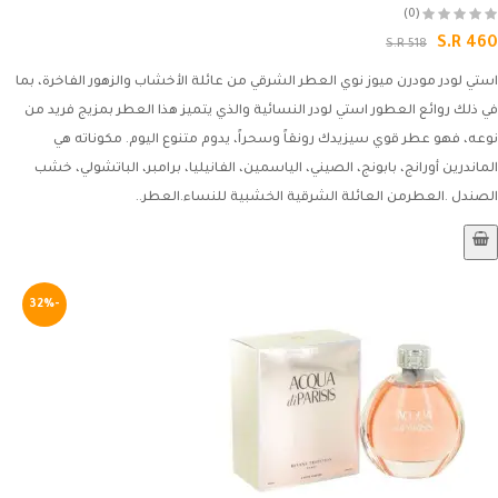
(0)
S.R 460
S.R 518
استي لودر مودرن ميوز نوي العطر الشرقي من عائلة الأخشاب والزهور الفاخرة، بما
في ذلك روائع العطور استي لودر النسائية والذي يتميز هذا العطر بمزيج فريد من
نوعه، فهو عطر قوي سيزيدك رونقاً وسحراً، يدوم متنوع اليوم. مكوناته هي
الماندرين أورانج، بابونج، الصيني، الياسمين، الفانيليا، برامبر، الباتشولي، خشب
الصندل .العطرمن العائلة الشرقية الخشبية للنساء.العطر..
-32%