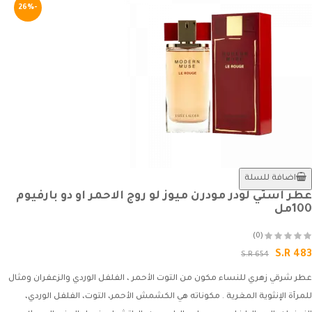
-26%
اضافة للسلة
عطر استي لودر مودرن ميوز لو روج الاحمر او دو بارفيوم
100مل
(0)
S.R 483
S.R 654
عطر شرقي زهري للنساء مكون من التوت الأحمر ، الفلفل الوردي والزعفران ومثال
للمرآة الإنثوية المغرية . مكوناته هي الكشمش الأحمر، التوت، الفلفل الوردي،