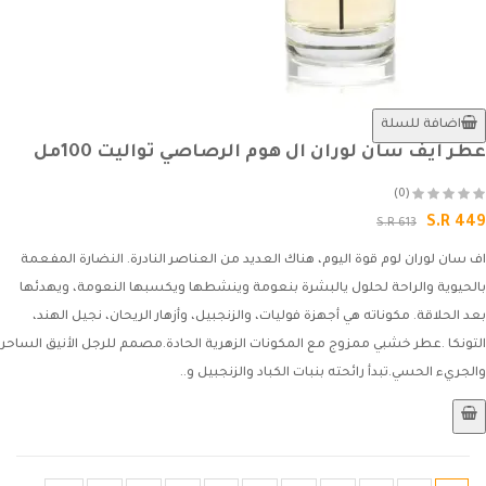
اضافة للسلة
عطر ايف سان لوران ال هوم الرصاصي تواليت 100مل
(0)
S.R 449
S.R 613
اف سان لوران لوم قوة اليوم، هناك العديد من العناصر النادرة. النضارة المفعمة
بالحيوية والراحة لحلول يالبشرة بنعومة وينشطها ويكسبها النعومة، ويهدئها
بعد الحلاقة. مكوناته هي أجهزة فوليات، والزنجبيل، وأزهار الريحان، نجيل الهند،
التونكا .عطر خشبي ممزوج مع المكونات الزهرية الحادة.مصمم للرجل الأنيق الساحر
والجريء الحسي.تبدأ رائحته بنبات الكباد والزنجبيل و..