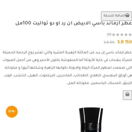
اضافة للسلة
عطر ارماند باسي الابيض ان رد او دو تواليت 100مل
(0)
S.R 150
S.R 314
عطر ارماند باسي إن ريد من العائلة الزهرية المثيرة والتي تعتبر روح الرحمة الجميلة
للمرأة بنفحات في غاية الأنوثة! أما المنقوشة ياللون الأحمر وهي من أجمل العبوات
التي صممت لعطور المرأة الرقة والانوثة بالوانها الزاهية وشكلها أنيق! و مكوناته
هي أوراق البنفسج، الطفح، الطحالب، الماندرين، البرغموت، الهيل، الخشب، الورد،
الزنبق، المسك، الياسمين .مكوناته العل..
-25%