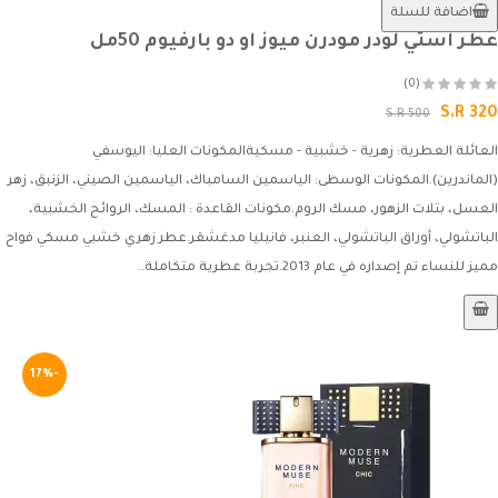
اضافة للسلة
عطر استي لودر مودرن ميوز او دو بارفيوم 50مل
(0)
S.R 320
S.R 500
العائلة العطرية: زهرية - خشبية - مسكيةالمكونات العليا: اليوسفي
(الماندرين).المكونات الوسطى: الياسمين السامباك، الياسمين الصيني، الزنبق، زهر
العسل، بتلات الزهور، مسك الروم.مكونات القاعدة : المسك، الروائح الخشبية،
الباتشولي، أوراق الباتشولي، العنبر، فانيليا مدغشقر.عطر زهري خشبي مسكي فواح
مميز للنساء تم إصداره في عام 2013.تجربة عطرية متكاملة..
-17%