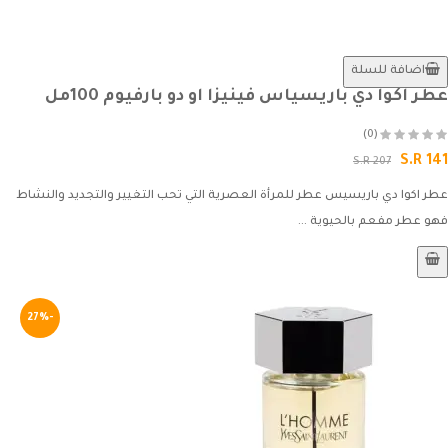
اضافة للسلة
عطر اكوا دي باريسياس فينيزا او دو بارفيوم 100مل
(0)
S.R 141
S.R 207
عطر اكوا دي باريسيس عطر للمرأة العصرية التي تحب التغيير والتجديد والنشاط
فهو عطر مفعم بالحيوية ...
-27%