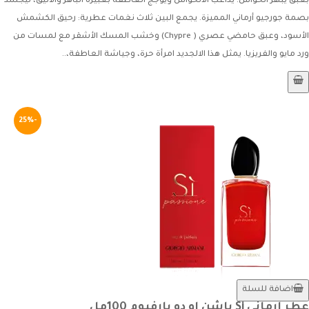
بعبق يبهر الحواس. يداعب الالحواس ويؤجج العاطفة بعبيره الباهر والأنيق، ليجسد
بصمة جورجيو أرماني المميزة. يجمع البين ثلاث نغمات عطرية: رحيق الكشمش
الأسود، وعبق حامضي عصري ( Chypre) وخشب المسك الأشقر مع لمسات من
ورد مايو والفريزيا. يمثل هذا الالجديد امرأة حرة، وجياشة العاطفة،..
-25%
اضافة للسلة
عطر ارماني Si باشن او دو بارفيوم 100مل