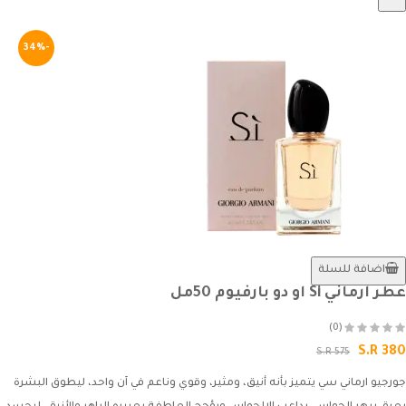
-34%
اضافة للسلة
عطر ارماني Si او دو بارفيوم 50مل
(0)
S.R 380
S.R 575
جورجيو ارماني سي يتميز بأنه أنيق، ومثير، وقوي وناعم في آن واحد، ليطوق البشرة