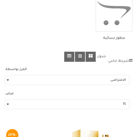
عطور نسائية
جدول
شريط جانبي
الفرز بواسطة:
عرض:
-20%