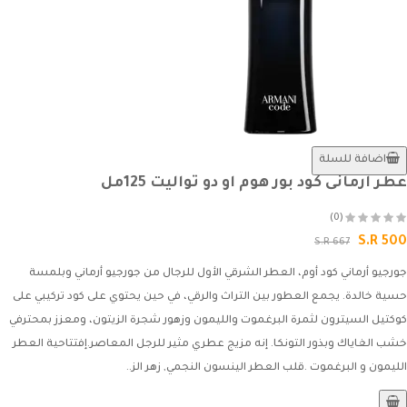
اضافة للسلة
عطر ارمانى كود بور هوم او دو تواليت 125مل
(0)
S.R 500
S.R 667
جورجيو أرماني كود أوم، العطر الشرقي الأول للرجال من جورجيو أرماني وبلمسة
حسية خالدة. يجمع العطور بين التراث والرقي، في حين يحتوي على كود تركيبي على
كوكتيل السيترون لثمرة البرغموت والليمون وزهور شجرة الزيتون، ومعزز بمحترفي
خشب الغاياك وبذور التونكا. إنه مزيج عطري مثير للرجل المعاصر.إفتتاحية العطر
الليمون و البرغموت .قلب العطر الينسون النجمي, زهر الز..