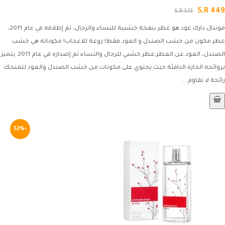
S.R 449
S.R 573
مونتال دارك عود هو عطر بنفحة خشبية للنساء والرجال، تم إطلاقه في عام 2011،
عطر مكون من خشب الصندل و العود فقط! روعة للاعجاب! مكوناته هي خشب
الصندل، العود.عن العطر:عطر خشبي للرجال والنساء تم إصداره في عام 2011. يتميز
بروائحه الحارة الدافئة حيث يحتوي على مكونات من خشب الصندل والعود لتمنحك
رائحة لا تقاوم. ..
-52%