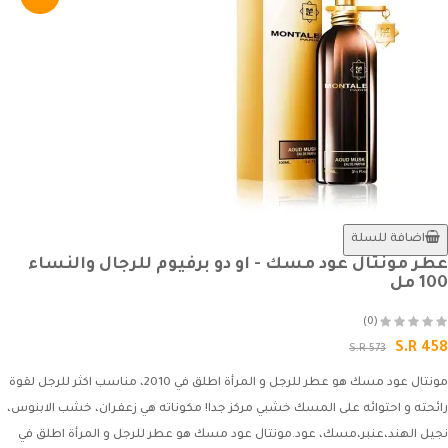
اضافة للسلة
عطر مونتال عود مسك - او دو برفيوم للرجال والنساء
100 مل
(0)
S.R 458
S.R 573
مونتال عود مسك هو عطر للرجل و المرأة اطلق في 2010، مناسب اكثر للرجل لقوة
رائحته و احتوائه على المسك خشبي مركز جدا! مكوناته هي زعفران، خشب الابنوس،
نجيل الهند،عنبر،مسك، عود.مونتال عود مسك هو عطر للرجل و المرأة اطلق في