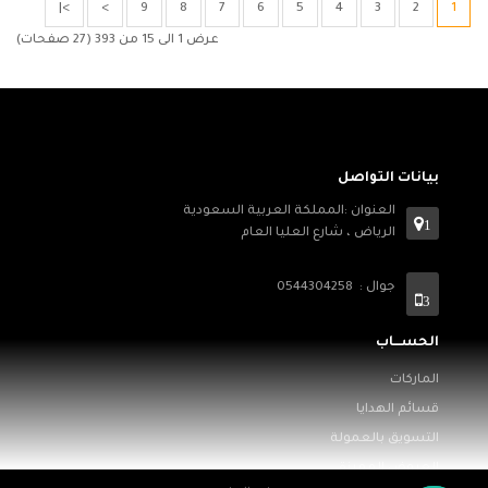
>|
>
9
8
7
6
5
4
3
2
1
عرض 1 الى 15 من 393 (27 صفحات)
بيانات التواصل
العنوان :المملكة العربية السعودية
1
الرياض ، شارع العليا العام
جوال : 0544304258
3
الحســـاب
الماركات
قسائم الهدايا
التسويق بالعمولة
العروض المميزة