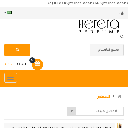
if(isset($jwachat_status) && $jwachat_status) { ?>
0
السلة
- S.R 0
العطور
الافضل مبيعاً
▼