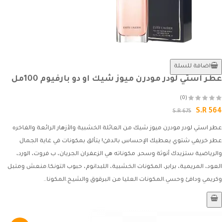
اضافة للسلة
عطر استي لودر مودرن ميوز شيك او دو بارفيوم 100مل
(0)
S.R 564
S.R 675
عطر استي لودر مودرن ميوز شيك من العائلة الخشبية والأزهار الرائعة والفاخره
عطر خريفي شتوي يعطيك الإحساس بالدفىْ! يتألق بمكونات في غاية الجمال
والرياضية ستزيدك أنوثة وسحر. مكوناته هي الزعفران الجريان، ب فروت، الورد،
العود، المريمية، برابر، المكونات الخشبية، اللبدانوم، حبوب التونكا.منعش ومتبل
وكريمي ودافئ وحسي.المكونات العليا من البرقوق والشيح.المكونا..