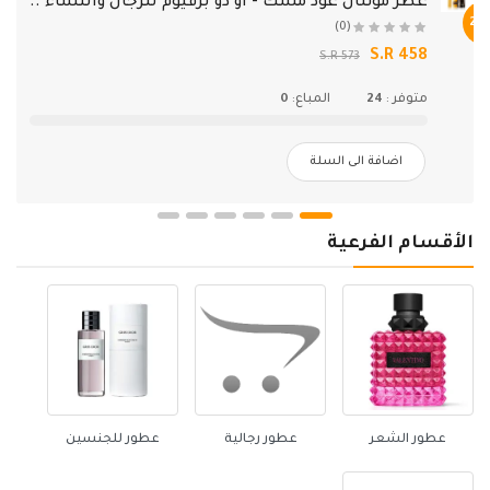
عطر مونتال عود مسك - او دو برفيوم للرجال والنساء ..
-22%
(0)
S.R 458
S.R 573
متوفر :
24
المباع:
0
اضافة الى السلة
الأقسام الفرعية
عطور الشعر
عطور رجالية
عطور للجنسين