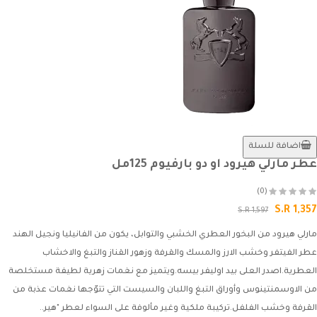
اضافة للسلة
عطر مارلي هيرود او دو بارفيوم 125مل
(0)
S.R 1,357
S.R 1,597
مارلي هيرود من البخور العطري الخشبي والتوابل، يكون من الفانيليا ونجيل الهند
عطر الفيتفر وخشب الارز والمسك والقرفة وزهور القناز والتبغ والاخشاب
العطرية.اصدر العلى بيد اوليفر بيسه.ويتميز مع نغمات زهرية لطيفة مستخلصة
من الاوسمنتينوس وأوراق التبغ واللبان والسيست التي تتوّجها نغمات عذبة من
القرفة وخشب الفلفل.تركيبة ملكية وغير مألوفة على السواء لعطر "هير..