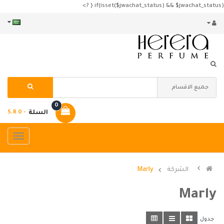
if(isset($jwachat_status) && $jwachat_status) { ?>
0
السلة
- S.R 0
الشركة
Marly
Marly
جدول