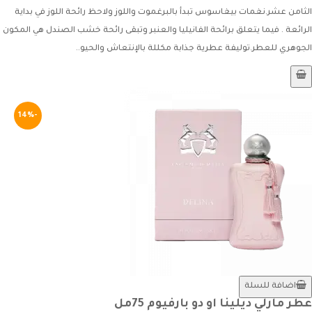
الثامن عشر.نغمات بيغاسوس تبدأ بالبرغموت واللوز ولاحظ رائحة اللوز في بداية
الرائعة . فيما يتعلق برائحة الفانيليا والعنبر وتبقى رائحة خشب الصندل هي المكون
الجوهري للعطر.توليفة عطرية جذابة مكللة بالإنتعاش والحيو..
-14%
اضافة للسلة
عطر مارلي ديلينا او دو بارفيوم 75مل