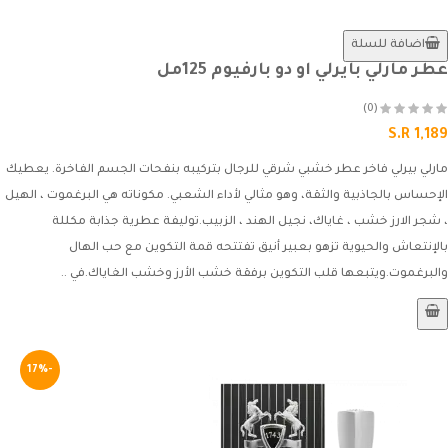
اضافة للسلة
عطر مارلي بايرلي او دو بارفيوم 125مل
(0)
S.R 1,189
مارلي بيرلي فاخر عطر خشبي شرقي للرجال بتركيبه بنفحات الجسم الفاخرة. يعطيك
الإحساس بالجاذبية والثقة، وهو مثالي لأداء الشعبي. مكوناته هي البرغموت ، الهيل
، شجر الارز خشب ، غاياك، نجيل الهند ، الزبيب.توليفة عطرية جذابة مكللة
بالإنتعاش والحيوية تزهو بعبير أنيق تفتتحه قمة التكوين مع حب الهال
والبرغموت.ويتبعها قلب التكوين برفقة خشب الأرز وخشب الغاياك.في ..
-17%