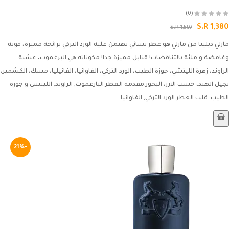
(0)
S.R 1,380
S.R 1,597
مارلي ديلينا من مارلي هو عطر نسائي يهيمن عليه الورد التركي برائحة مميزة، قوية
وغامضة و ملئة بالتناقضات! قنابل مميزة جدا! مكوناته هي البرغموت، عشبة
الراوند، زهرة الليتشي، جوزة الطيب، الورد التركي، الفاوانيا، الفانيليا، مسك، الكشمير،
نجيل الهند، خشب الارز، البخور.مقدمه العطر البارغموت, الراوند, الليتشي و جوزه
الطيب .قلب العطر الورد التركي, الفاوانيا ..
-21%