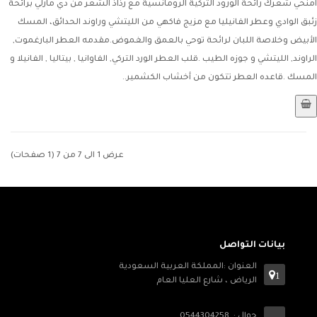
امنحي شعرك رائحة الورود التركية الرومانسية مع رذاذ الشعر من دي مارلي برائحة
زئبق الوادي وعطر الفانيليا مع مزيج فاكهي من الليتشي وراوند الحدائق، المسك
الأبيض وخلاصة اللبان لرائحة توحي بالعمق والغموض.مقدمه العطر البارغموت,
الراوند, الليتشي و جوزه الطيب .قلب العطر الورد التركي, الفاوانيا , بيتاليا , الفانيلا و
المسك .قاعده العطر تتكون من أخشاب الكشمير..
عرض 1 الى 7 من 7 (1 صفحات)
بيانات التواصل
العنوان :المملكة العربية السعودية
1
الرياض ، شارع العليا العام
جوال : 0544304258