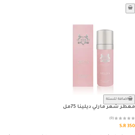
اضافة للسلة
معطر شعر مارلي ديلينا 75مل
(0)
S.R 350