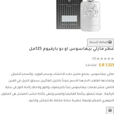
اضافة للسلة
عطر مارلي بيغاسوس او دو بارفيوم 125مل
(0)
S.R 1,323
S.R 1,597
مارلي بيغاسوس. يجمع مابين دفء الاخشاب وسحر الوورد، والسحر الشرقي .
وكعادتها اطلقت الدار هذا الاسم تيمناً بالخيل الفائزين بسباق الخيل في القرن
الثامن عشر.نغمات بيغاسوس تبدأ بالبرغموت واللوز ولاحظ رائحة اللوز في بداية
الرائعة . فيما يتعلق برائحة الفانيليا والعنبر وتبقى رائحة خشب الصندل هي المكون
الجوهري للعطر.توليفة عطرية جذابة مكللة بالانتعاش والحيو..