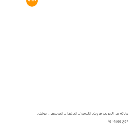
-41%
ته هي الجريب فروت، الليمون، البرتقال، اليوسفي، جولف،
وخ وورود وا..