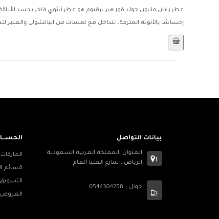
عطر رابان مليون جولد فور هير برفيوم هو عطر أنثوي فاخر يجسد الأناق
إحساسًا بالأنوثة المترفة، تتداخل مع لمسات من الباتشولي والعنبر لتض
بيانات التواصل
الحســـا
العنوان :المملكة العربية السعودية
الماركات
1
الرياض ، شارع العليا العام
قسائم ال
التسويق 
جوال : 0544304258
3
العروض 