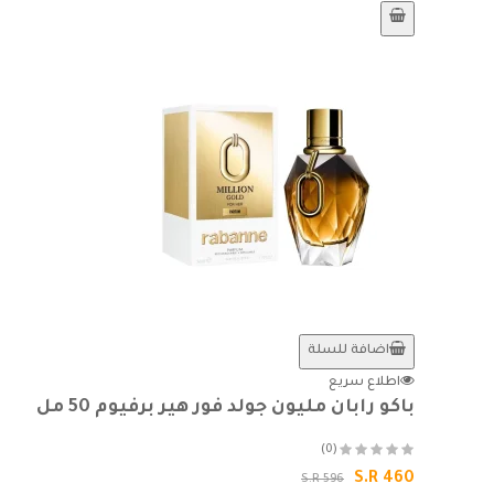
اضافة للسلة
اطلاع سريع
باكو رابان مليون جولد فور هير برفيوم 50 مل
(0)
S.R 460
S.R 596