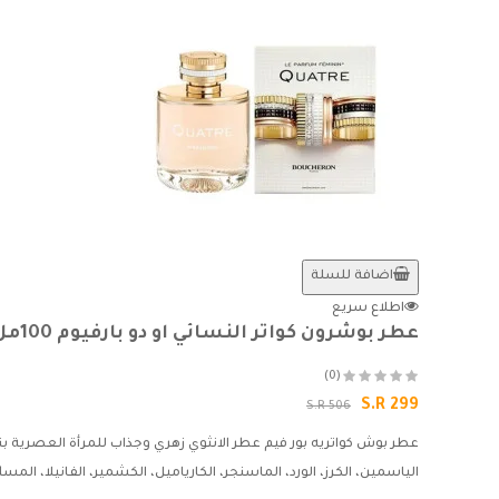
اضافة للسلة
اطلاع سريع
عطر بوشرون كواتر النسائي او دو بارفيوم 100مل
(0)
S.R 299
S.R 506
عطر بوش كواتريه بور فيم عطر الانثوي زهري وجذاب للمرأة العصرية 
الياسمين، الكرز، الورد، الماسنجر، الكارياميل، الكشمير، الفانيلا، المس