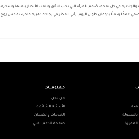
ة والجاذبية في كل نفحة، صُمم للمرأة التي تحب التألق وتلفت الأنظار بثقتها وسحره
في عمقًا ودفئًا يدومان طوال اليوم. يأتي العطر في زجاجة ذهبية فاخرة تعكس روح ا
ب
معلومـــات
من نحن
هدايا
الأسئلة الشائعة
بالعمولة
الخدمات والضمان
المميزة
صفحة الدعم الفني