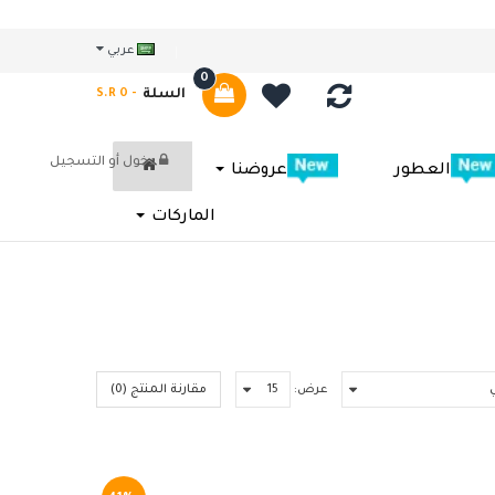
عربي
0
السلة
- S.R 0
دخول
أو
التسجيل
العطور
عروضنا
الماركات
عرض:
مقارنة المنتج (0)