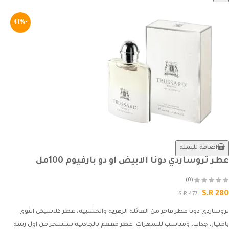
-41%
اضافة للسلة
عطر تروساردي دونا الابيض او دو بارفيوم 100مل
(0)
S.R 280
S.R 477
تروساردي دونا عطر فاخر من العائلة الزهرية والخشبية، عطر كلاسيكي انثوي
بامتياز، جذاب، ومناسب للسهرات. عطر مفعم بالجاذبية ستسحر من اول رشة