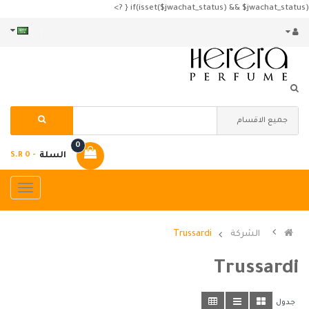
if(isset($jwachat_status) && $jwachat_status) { ?>
0
السلة
- S.R 0
الشركة
Trussardi
Trussardi
جدول