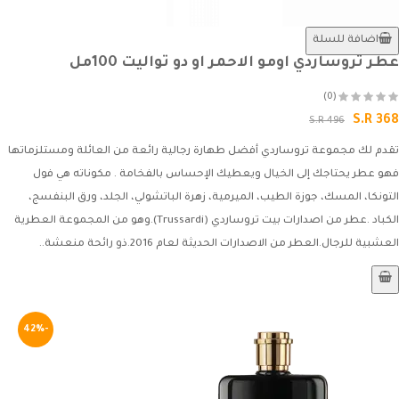
اضافة للسلة
عطر تروساردي اومو الاحمر او دو تواليت 100مل
(0)
S.R 368
S.R 496
تقدم لك مجموعة تروساردي أفضل طهارة رجالية رائعة من العائلة ومستلزماتها
فهو عطر يحتاجك إلى الخيال ويعطيك الإحساس بالفخامة . مكوناته هي فول
التونكا، المسك، جوزة الطيب، الميرمية، زهرة الباتشولي، الجلد، ورق البنفسج،
الكباد .عطر من اصدارات بيت تروساردي (Trussardi).وهو من المجموعة العطرية
العشبية للرجال.العطر من الاصدارات الحديثة لعام 2016.ذو رائحة منعشة..
-42%