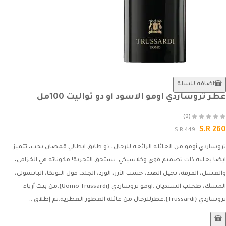
اضافة للسلة
عطر تروساردي اومو الاسود او دو تواليت 100مل
(0)
S.R 260
S.R 449
تروساردي أومو من العائله الرائعه للرجال، ذو طابق ايطالي قمصان بحت، تتميز
ايضا بعلبة ذات تصميم قوي وكلاسيكي. يستحق التجربة! مكوناته هي الخزامى،
والعسل، القرفة، نجيل الهند، خشب الأرز، الورد، الجلد، فول التونكا، الباتشولي،
المسك، طحلب السنديان .اومو تروساردي {Uomo Trussardi}.من بيت أزياء
تروساردي {Trussardi}.عطرللرجال من عائلة العطور العطرية.تم إطلاق ..