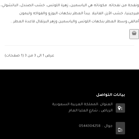
ونفحة من نفحاته. مكوناته هي الياسمين، زهرة اللوتس، خشب الصندل، الباتشولي،
فيرجينيا، خشب الأرز، الفانيلا .يبدأ العطر بنكهات اليوزو والفواكه وليمون
أمالفي.وسط العطر بنكهات اللوتس والياسمين وزهر البرتقال.قاعدة العطر ..
عرض 1 الى 3 من 3 (1 صفحات)
بيانات التواصل
العنوان :المملكة العربية السعودية
1
الرياض ، شارع العليا العام
جوال : 0544304258
3