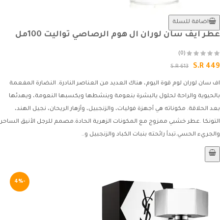
اضافة للسلة
عطر ايف سان لوران ال هوم الرصاصي تواليت 100مل
(0)
S.R 449
S.R 613
اف سان لوران لوم قوة اليوم، هناك العديد من العناصر النادرة. النضارة المفعمة
بالحيوية والراحة لحلول يالبشرة بنعومة وينشطها ويكسبها النعومة، ويهدئها
بعد الحلاقة. مكوناته هي أجهزة فوليات، والزنجبيل، وأزهار الريحان، نجيل الهند،
التونكا .عطر خشبي ممزوج مع المكونات الزهرية الحادة.مصمم للرجل الأنيق الساحر
والجريء الحسي.تبدأ رائحته بنبات الكباد والزنجبيل و..
-4%