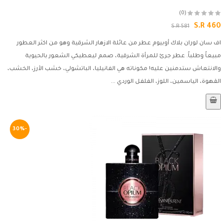
(0)
S.R 460
S.R 581
اف سان لوران بلاك أوبيوم عطر من عائلة الازهار الشرقية وهو من اكثر العطور
مبيعاً وطلباً. عطر جرئ للمرأة الشرقية، صمم ليعطيكي الشعور بالحيوية
والانتعاش ستدمنين عليه! مكوناته هي الفانيليا، الباتشولي، خشب الأرز، الخشب،
القهوة، الياسمين، اللوز، الفلفل الوردي ...
-30%