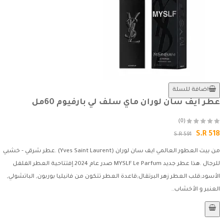
اضافة للسلة
عطر ايف سان لوران ماي سلف لي بارفيوم 60مل
(0)
S.R 518
S.R 591
من بيت العطور العالمي ايف سان لوران (Yves Saint Laurent) .عطر شرقي - خشبي
للرجال .هذا عطر جديد MYSLF Le Parfum صدر عام 2024.إفتتاحية العطر الفلفل
الأسود;قلب العطر زهر البرتقال;قاعدة العطر تتكون من فانيليا بوربون, الباتشولي,
العنبر و الأخشاب..