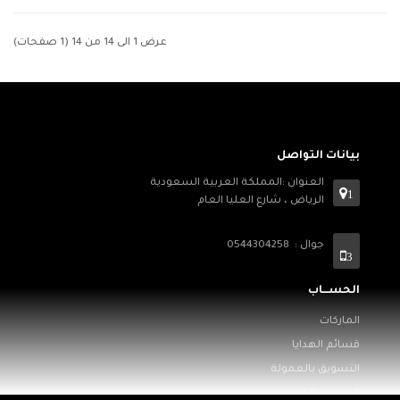
عرض 1 الى 14 من 14 (1 صفحات)
بيانات التواصل
العنوان :المملكة العربية السعودية
1
الرياض ، شارع العليا العام
جوال : 0544304258
3
الحســـاب
الماركات
قسائم الهدايا
التسويق بالعمولة
العروض المميزة