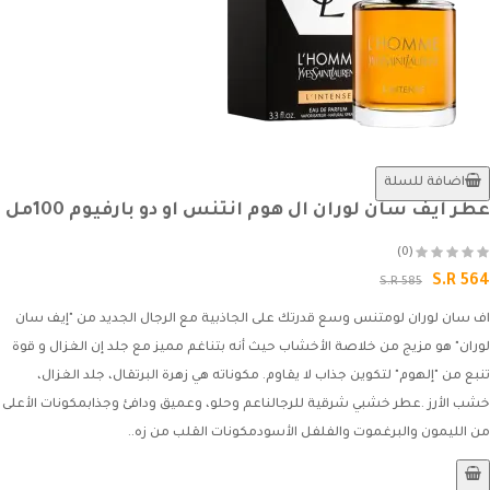
اضافة للسلة
عطر ايف سان لوران ال هوم انتنس او دو بارفيوم 100مل
(0)
S.R 564
S.R 585
اف سان لوران لومتنس وسع قدرتك على الجاذبية مع الرجال الجديد من "إيف سان
لوران" هو مزيج من خلاصة الأخشاب حيث أنه بتناغم مميز مع جلد إن الغزال و قوة
تنبع من "إلهوم" لتكوين جذاب لا يقاوم. مكوناته هي زهرة البرتقال، جلد الغزال،
خشب الأرز .عطر خشبي شرقية للرجالناعم وحلو، وعميق ودافئ وجذابمكونات الأعلى
من الليمون والبرغموت والفلفل الأسودمكونات القلب من زه..