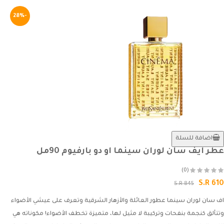
-28%
اضافة للسلة
عطر ايف سان لوران سينما او دو بارفيوم 90مل
(0)
S.R 610
S.R 845
اف سان لوران سينما عطور العائلة والأزهار الشرقية وتعرف على عيشي الأضواء
وتتألق كنجمة بنفحات وتركيبة لا مثيل لها، متميزة تخطف الأضواء! مكوناته هي