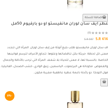
اضافة للسلة
عطر ايف سان لوران مانفيستو او دو بارفيوم 50مل
(0)
S.R 414
S.R 587
اف سان لوران مانيفستو طلب بليغ أنوثة من إيف سان لوران. المرأة التي تتجدد
معنى كل لحظة. جريئة بكل تناقضاتها وغلوها. تتجاوز الأعراف لترسم قوانينها
الخاصة. بالنسبة لها، لا معنى للحياة بلا شغف. المرأة التي ترحب بالأناقة والجمال
والغموض. مكوناته هي البرغموت، الياسمين، زنبق الوادي، خشب الصندل، الفانيليا،
فول التونكا .ذو رائحة ناعمة عطرة عاطفية مغرية.مكون..
-8%