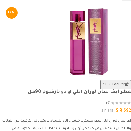
-18%
اضافة للسلة
عطر ايف سان لوران ايلي او دو بارفيوم 90مل
(0)
S.R 692
S.R 845
اف سان لوران ايلي عطر مسكي، خشبي، اناء للنساء لا مثيل له، بتركيبة من النوتات
ولا الخيال ستقعين في حبه من أول رشة وستزيد اطلالتك بريقاً! مكوناته هي