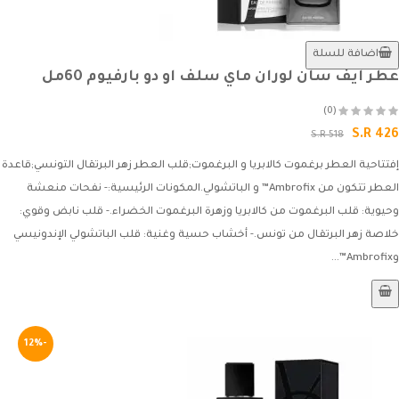
اضافة للسلة
عطر ايف سان لوران ماي سلف او دو بارفيوم 60مل
(0)
S.R 426
S.R 518
إفتتاحية العطر برغموت كالابريا و البرغموت;قلب العطر زهر البرتقال التونسي;قاعدة
العطر تتكون من Ambrofix™ و الباتشولي.المكونات الرئيسية:- نفحات منعشة
وحيوية: قلب البرغموت من كالابريا وزهرة البرغموت الخضراء.- قلب نابض وقوي:
خلاصة زهر البرتقال من تونس.- أخشاب حسية وغنية: قلب الباتشولي الإندونيسي
وAmbrofix™...
-12%