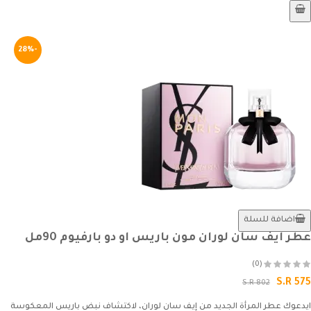
-28%
اضافة للسلة
عطر ايف سان لوران مون باريس او دو بارفيوم 90مل
(0)
S.R 575
S.R 802
ايدعوك عطر المرأة الجديد من إيف سان لوران، لاكتشاف نبض باريس المعكوسة