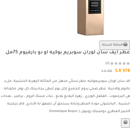
اضافة للسلة
عطر ايف سان لوران سوبريم بوكيه او دو بارفيوم 75مل
(0)
S.R 978
S.R 995
اف سان لوران سوبريموكيه عطر نسائي مذهل من العائلة الزهرية الخشبية. ملء
بالنوم والاذبية. عطر صحي يدوم للجميع لكل يوم لتبقي بجاذبيتك كل يوم. مكوناته
هي البرغموت ، الفلفل الوردي ، زهرة اليلانغ يلانغ ، نبات مسك الروم ، برامبر ، نفحات
خشبية ، الباتشولي.جودة العطر وثباته يستحق أن تصفق له الأيادي .قام بتركيبه
الخبير العطري دومينيك روبيون ( Dominique Ropio..