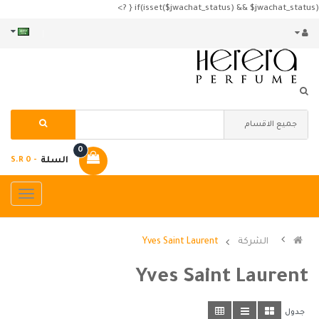
if(isset($jwachat_status) && $jwachat_status) { ?>
0
السلة
- S.R 0
الشركة
Yves Saint Laurent
Yves Saint Laurent
جدول