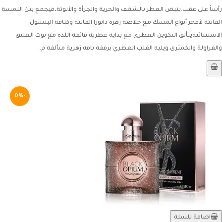
رأساً على عقب.ينبض العطر بالشغف والحرية والجرأة والأنوثة،فيجمع بين اللمسة
الفاتنة لأفخر أنواع المسك مع خلاصة زهرة داتورا الفاتنة وكثافة البتشول
الاستثنائيةيتألق التكوين العطري مع بداية عطرية فائقة اللذة مع توت العليق
والفراولة والكمثرى.ويليه القلب العطري برفقة باقة زهرية متألقة م..
-0%
اضافة للسلة