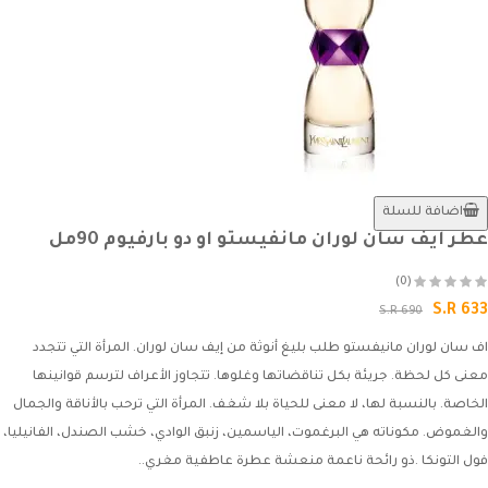
اضافة للسلة
عطر ايف سان لوران مانفيستو او دو بارفيوم 90مل
(0)
S.R 633
S.R 690
اف سان لوران مانيفستو طلب بليغ أنوثة من إيف سان لوران. المرأة التي تتجدد
معنى كل لحظة. جريئة بكل تناقضاتها وغلوها. تتجاوز الأعراف لترسم قوانينها
الخاصة. بالنسبة لها، لا معنى للحياة بلا شغف. المرأة التي ترحب بالأناقة والجمال
والغموض. مكوناته هي البرغموت، الياسمين، زنبق الوادي، خشب الصندل، الفانيليا،
فول التونكا .ذو رائحة ناعمة منعشة عطرة عاطفية مغري..