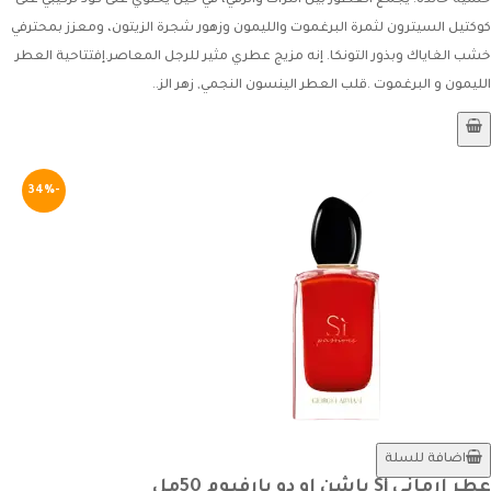
حسية خالدة. يجمع العطور بين التراث والرقي، في حين يحتوي على كود تركيبي على
كوكتيل السيترون لثمرة البرغموت والليمون وزهور شجرة الزيتون، ومعزز بمحترفي
خشب الغاياك وبذور التونكا. إنه مزيج عطري مثير للرجل المعاصر.إفتتاحية العطر
الليمون و البرغموت .قلب العطر الينسون النجمي, زهر الز..
-34%
اضافة للسلة
عطر ارماني Si باشن او دو بارفيوم 50مل