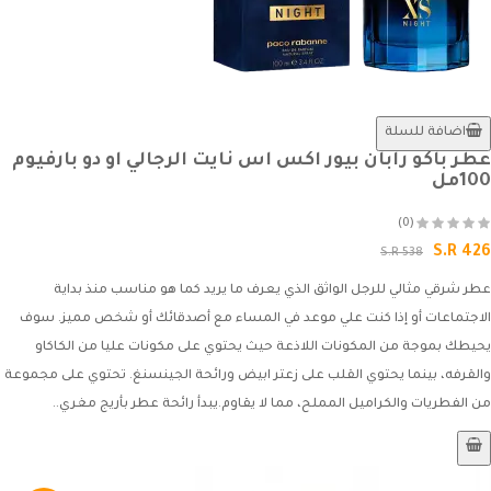
اضافة للسلة
عطر باكو رابان بيور اكس اس نايت الرجالي او دو بارفيوم
100مل
(0)
S.R 426
S.R 538
عطر شرقي مثالي للرجل الواثق الذي يعرف ما يريد كما هو مناسب منذ بداية
الاجتماعات أو إذا كنت علي موعد في المساء مع أصدقائك أو شخص مميز. سوف
يحيطك بموجة من المكونات اللاذعة حيث يحتوي على مكونات عليا من الكاكاو
والقرفه، بينما يحتوي القلب على زعتر ابيض ورائحة الجينسنغ. تحتوي على مجموعة
من الفطريات والكراميل المملح، مما لا يقاوم.يبدأ رائحة عطر بأريج مغري..