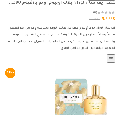
عطر ايف سان لوران بلاك اوبيوم او دو بارفيوم 90مل
(0)
S.R 558
S.R 802
اف سان لوران بلاك أوبيوم عطر من عائلة الازهار الشرقية وهو من اكثر العطور
مبيعاً وطلباً. عطر جرئ للمرأة الشرقية، صمم ليعطيكي الشعور بالحيوية
والانتعاش ستدمنين عليه! مكوناته هي الفانيليا، الباتشولي، خشب الأرز، الخشب،
القهوة، الياسمين، اللوز، الفلفل الوردي ...
-35%