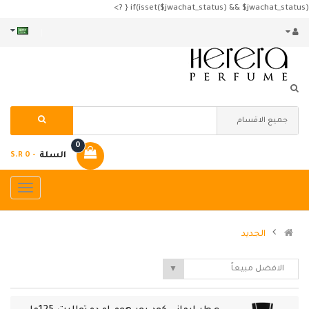
if(isset($jwachat_status) && $jwachat_status) { ?>
0
السلة
- S.R 0
الجديد
الافضل مبيعاً
▼