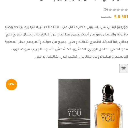
(0)
S.R 381
S.R 575
جورجيو ارماني سي باسيوني عطر مذهل من العائلة الخشبية الزهرية برائحة وضع
بالأنوثة والجمال وهو من أحدث عطور هذا الدار. مرورا بالأنوثة والجمال بمزيج رائع
يحاكي رقة المرأة، اظهري ثقةتك وجذبي جميع من حولك وأبهريهم عطر العطور!
مكوناته هي الفلفل الوردي، الكمثرى، الكشمش الأسود، الجريب فروت، الورد،
الياسمين، هيليوتروب، الأناناس، خشب الارز، الفانيليا، برامبر..
-31%