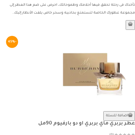
تأخذك فى رحلة تحقق فيها أحلامك وطموحاتك، احرص على ضم هذا العطر إلى
مجموعة عطورك الخاصة لتستمتع بحاذبيه وسحر خاص يلفت الأنظار إليك..
-45%
اضافة للسلة
عطر بربري ماي بربري او دو بارفيوم 90مل