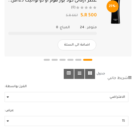
عطر ارمانى كود بور هوم او دو تواليت 125مل..
-25%
(0)
S.R 500
S.R 667
متوفر :
24
المباع:
0
اضافة الى السلة
جدول
شريط جانبي
الفرز بواسطة:
عرض: