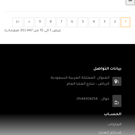
>|
>
9
8
7
6
5
4
3
2
1
عرض 1 الى 15 من 447 (30 صفحات)
بيانات التواصل
العنوان :المملكة العربية السعودية
1
الرياض ، شارع العليا العام
جوال : 0544304258
3
الحســـاب
الماركات
قسائم الهدايا