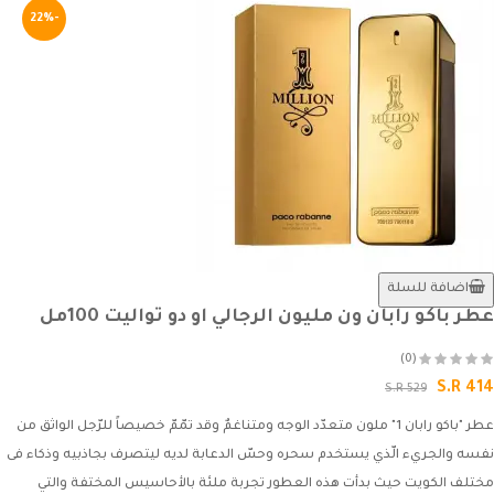
-22%
اضافة للسلة
عطر باكو رابان ون مليون الرجالي او دو تواليت 100مل
(0)
S.R 414
S.R 529
عطر "باكو رابان 1" ملون متعدّد الوجه ومتناغمٌ وقد تمّمّ خصيصاً للرّجل الواثق من
نفسه والجريء الّذي يستخدم سحره وحسّ الدعابة لديه ليتصرف بجاذبيه وذكاء فى
مختلف الكويت حيث بدأت هذه العطور تجربة ملئة بالأحاسيس المختفة والتي