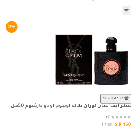
-21%
اضافة للسلة
عطر ايف سان لوران بلاك اوبيوم او دو بارفيوم 50مل
(0)
S.R 460
S.R 581