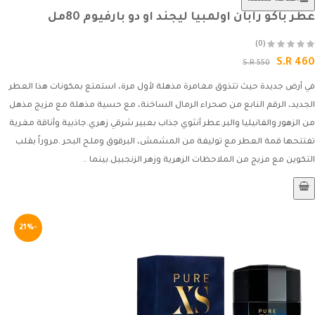
عطر باكو رابان اولمبيا ليجند او دو بارفيوم 80مل
(0)
S.R 460
S.R 550
في أرض جديدة حيث تتذوق مغامرة مذهلة لأول مرة، استمتع بمكونات هذا العطر
الجديد، الرقم النابع من صحراء الرمال الساخنة، مع حسية مذهلة مع مزيج مذهل
من الزهور والفانيليا والبر.عطر أنثوي جذاب بعبير شرقي زهري.جاذبية وأناقة مغرية
تفتتحها قمة العطر مع توليفة من المشمش، البرقوق وملح البحر .مروراً بقلب
التكوين مع مزيج من الملاحظات الزهرية وزهر الزنجبيل.بينما ..
-21%