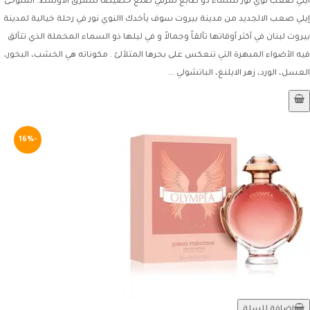
ايلي صعب نوي نور للنساء ذو طابع شرقي صنع خصيصاً للشرق الأوسط. استوحى
إيلي صعب الالجديد من مدينة بيروت سوف يأخدك االنوي نور في رحلة خيالية لمدينة
بيروت لبنان في أكثر أوقاتها تألقاً وجمالاً و في ليلها ذو السماء المخملة الذي تتألق
فيه الأضواء المبهرة التي تنعكس على بحرها المتلألئ . مكوناته هي الخشب، البخور،
العسل، الورد، زهر الايلنغ، الباتشولي ...
-16%
اضافة للسلة