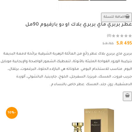
اضافة للسلة
عطر بربري ماي بربري بلاك او دو بارفيوم 90مل
(0)
S.R 495
S.R 765
بربري ماي بربري بلاك عطر رائع من العائلة الزهرية الشرقية برائحة لامعة البديعة
بتركيبة الورود الفواحة المليئة بالأنوثة، لتعطيك الشعور الواضحة والإيجابية موبايل
اليوم. مناسب للاستخدام اليومي. مكوناته هي البازلاء الحلوة، البرغموت، برتقال،
جريب فروت، المسك، فريزيا، السفرجل، الخوخ، جاردينيا، الباتشولي، ألوردة
الدمشقية، روز، جلد، المسك .عطر خاص بالنساء م..
-10%