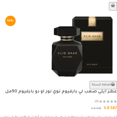
-16%
اضافة للسلة
عطر ايلي صعب لي بارفيوم نوي نور او دو بارفيوم 90مل
(0)
S.R 587
S.R 695