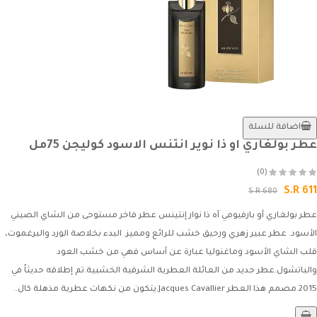
اضافة للسلة
عطر بولغاري او ذا نوير انتنس الاسود كوليجن 75مل
(0)
S.R 611
S.R 680
عطر بولغاري أو بارفيومي آه ذا نوار إنتينس عطر فاخر مستوحى من الشاي الصيني
الأسود. عطر عبير زهري ورحيق خشب للرائع ومميز. البدء بخلاصة الورد والبرغموت،
قلب الشاي الأسود وماغنوليا عبارة عن أساس فهي من خشب العود
والباتشول.عطر جديد من العائلة العطرية الشرقية الخشبية.تم إطلاقه حديثاً في
2015.مصمم هذا العطر Jacques Cavallier.يتكون من نكهات عطرية مذهلة كال..