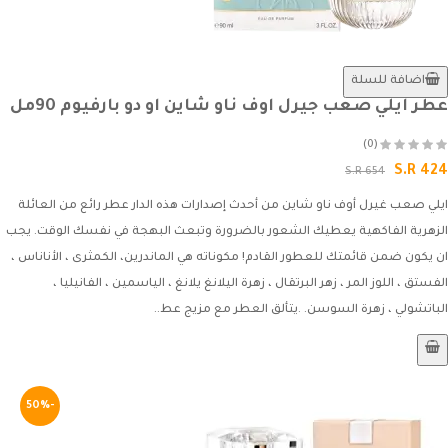
اضافة للسلة
عطر ايلي صعب جيرل اوف ناو شاين او دو بارفيوم 90مل
(0)
S.R 424
S.R 654
ايلي صعب غيرل أوف ناو شاين من أحدث إصدارات هذه الدار عطر رائع من العائلة
الزهرية الفاكهية يعطيك الشعور بالضرورة وتبعث البهجة في نفسك الوقت. يجب
ان يكون ضمن قائمتك للعطور القادم! مكوناته هي الماندرين، الكمثرى ، الأناناس ،
الفستق ، اللوز المر ، زهر البرتقال ، زهرة اليلانغ يلانغ ، الياسمين ، الفانيليا ،
الباتشولي ، زهرة السوسن. .يتألق العطر مع مزيج عط..
-50%