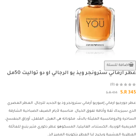
اضافة للسلة
عطر ارماني سترونجر ويذ يو الرجالي او دو تواليت 50مل
(0)
S.R 345
S.R 414
عطر جورجيو ارماني إمبوريو أرماني سترونجر وذ يو الجديد للرجال. العطر العصري
الذي سيزيدك ثقة وأناقة تفوق الخيال. مناسبة لأيام الصيف الصباحية الشارقة
الساحرة والرومانسية المليئة بالدفْ. مكوناته هي الهيل، الفلفل، أوراق البنفسج،
المريمية الوردية، الكستناء، الفانيليا، المسكوهو عطر ذكوري مثير يتبع للعائلة
العطرية العشبية.ويخرج لنا العطر بتكوينه المميز الذ..