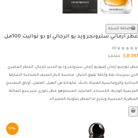
اضافة للسلة
عطر ارماني سترونجر ويذ يو الرجالي او دو تواليت 100مل
(0)
S.R 391
S.R 564
عطر جورجيو ارماني إمبوريو أرماني سترونجر وذ يو الجديد للرجال. العطر العصري
الذي سيزيدك ثقة وأناقة تفوق الخيال. مناسبة لأيام الصيف الصباحية الشارقة
الساحرة والرومانسية المليئة بالدفْ. مكوناته هي الهيل، الفلفل، أوراق البنفسج،
المريمية الوردية، الكستناء، الفانيليا، المسكوهو عطر ذكوري مثير يتبع للعائلة
العطرية العشبية.ويخرج لنا العطر بتكوينه المميز الذ..
-17%